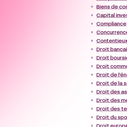
Biens de co
Capital inv
Compliance
Concurrence
Contentieux
Droit banca
Droit bours
Droit commer
Droit de l’é
Droit de la 
Droit des a
Droit des mé
Droit des t
Droit du spo
Droit europ