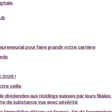
gitale
JUB
epreneurial pour faire grandir votre carrière
ends
 2026 !
otre veille
e dividendes aux Holdings suisses par leurs filiales 
cte de substance vue avec sévérité