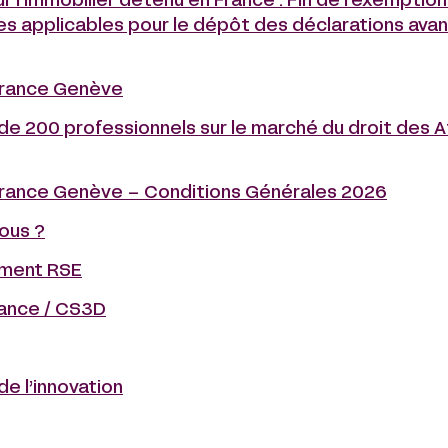
r l’immobilier détenu en France : Fin de l’exemption
es applicables pour le dépôt des déclarations avant
urance Genève
de 200 professionnels sur le marché du droit des A
urance Genève – Conditions Générales 2026
ous ?
ment RSE
lance / CS3D
de l’innovation