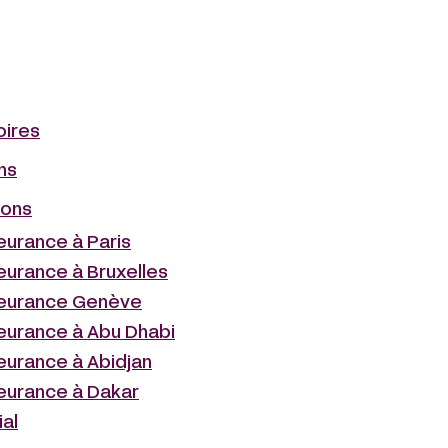
oires
ns
ions
eurance à Paris
eurance à Bruxelles
leurance Genève
leurance à Abu Dhabi
eurance à Abidjan
leurance à Dakar
ial