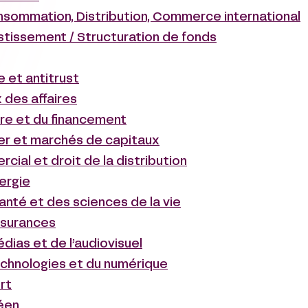
nsommation, Distribution, Commerce international
estissement / Structuration de fonds
 et antitrust
 des affaires
ire et du financement
ier et marchés de capitaux
cial et droit de la distribution
nergie
santé et des sciences de la vie
ssurances
dias et de l’audiovisuel
echnologies et du numérique
rt
éen