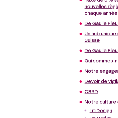
Taxe de 3 % su
nouvelles règl
chaque année
De Gaulle Fle
Un hub unique 
Suisse
De Gaulle Fle
Qui sommes-n
Notre engage
Devoir de vigi
CSRD
Notre culture 
LitiDesign