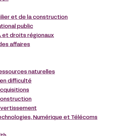
lier et de la construction
ational public
 et droits régionaux
des affaires
ressources naturelles
en difficulté
cquisitions
construction
ivertissement
echnologies, Numérique et Télécoms
lth