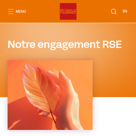
Aller
au
EN
MENU
contenu
Notre engagement RSE