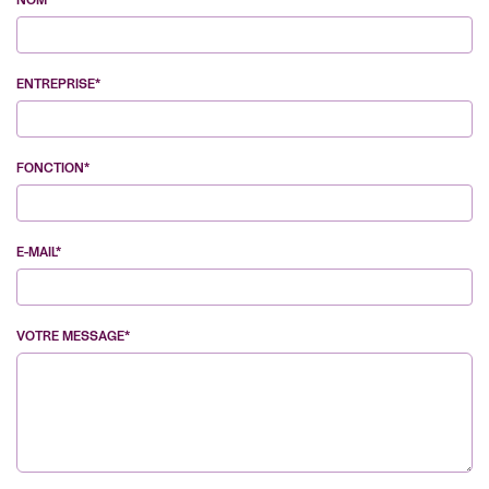
NOM*
ENTREPRISE*
FONCTION*
E-MAIL*
VOTRE MESSAGE*
VE