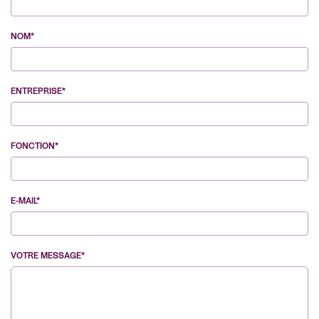
NOM*
ENTREPRISE*
FONCTION*
E-MAIL*
VOTRE MESSAGE*
VE