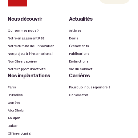
Intelligence artificielle
Nous découvrir
Actualités
Médias et divertissement
Qui sommes-nous ?
Articles
Notre engagement RSE
Deals
Nouvelles Technologies, Numérique et
Notre culture de l’innovation
Évènements
Télécoms
Nos projets à l’international
Publications
Patrimonial
Nos Observatoires
Distinctions
Notre rapport d’activité
Vie du cabinet
Privacy +
Nos implantations
Carrières
Paris
Pourquoi nous rejoindre ?
Private Wealth
Bruxelles
Candidater !
Genève
Projets et actifs publics, Aménagement du
territoire
Abu Dhabi
Abidjan
Propriété intellectuelle
Dakar
Office notarial
RSE