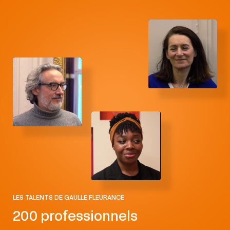
Droit des assurances
Droit des médias et de l’audiovisuel
Droit des technologies et du numérique
Droit du sport
Droit européen
Droit fiscal
Droit immobilier et de la construction
LES TALENTS DE GAULLE FLEURANCE
Droit international public
200 professionnels
Droit OHADA et droits régionaux