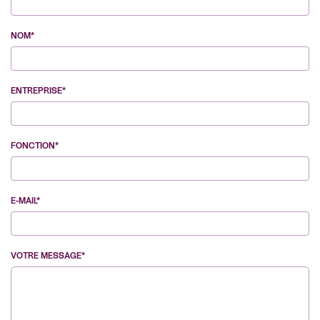
NOM*
ENTREPRISE*
FONCTION*
E-MAIL*
VOTRE MESSAGE*
VE