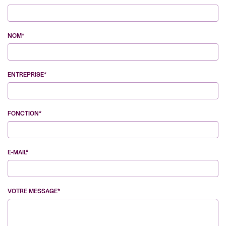
NOM*
ENTREPRISE*
FONCTION*
E-MAIL*
VOTRE MESSAGE*
VE