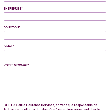
ENTREPRISE*
FONCTION*
E-MAIL*
VOTRE MESSAGE*
VE
GEIE De Gaulle Fleurance Services, en tant que responsable de
traitement, collecte des données à caractère personnel dans le