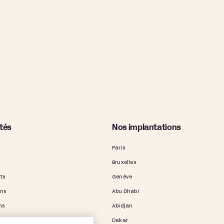
ités
Nos implantations
Paris
Bruxelles
ts
Genève
ons
Abu Dhabi
ns
Abidjan
binet
Dakar