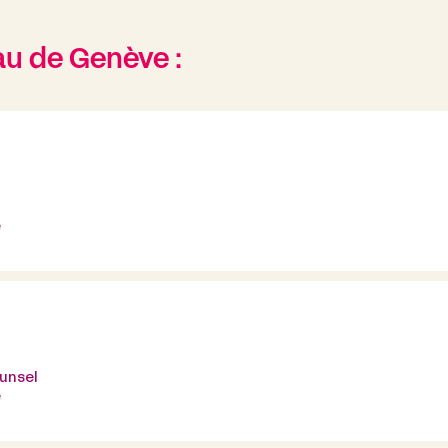
au de Genève :
e
ounsel
e