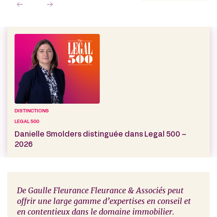
DISTINCTIONS
LEGAL 500
Danielle Smolders distinguée dans Legal 500 –
2026
l, en
De Gaulle Fleurance Fleurance & Associés peut
De G
e
offrir une large gamme d’expertises en conseil et
cont
s de
en contentieux dans le domaine immobilier.
assi