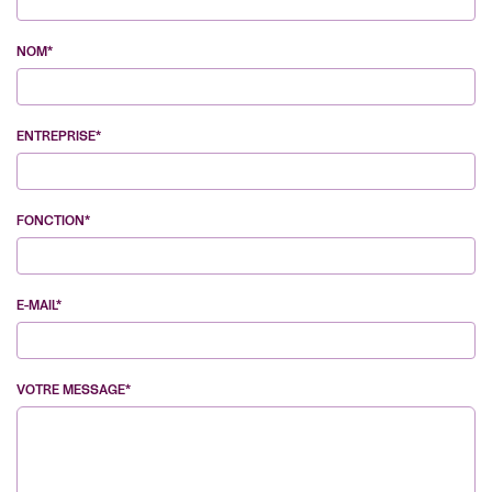
NOM*
ENTREPRISE*
FONCTION*
E-MAIL*
VOTRE MESSAGE*
VE