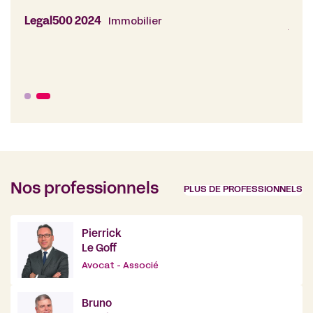
ent,
cons
y co
Legal500 2024
Immobilier
ratt
Lega
Nos professionnels
PLUS DE PROFESSIONNELS
Pierrick
Le Goff
Avocat - Associé
Bruno