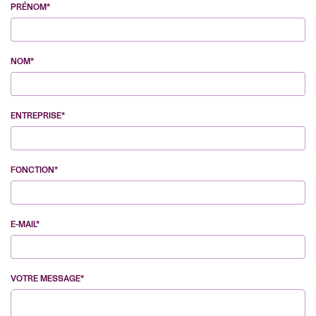
PRÉNOM*
NOM*
ENTREPRISE*
FONCTION*
E-MAIL*
VOTRE MESSAGE*
VE