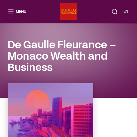
Aller
au
EN
MENU
contenu
De Gaulle Fleurance –
Monaco Wealth and
Business