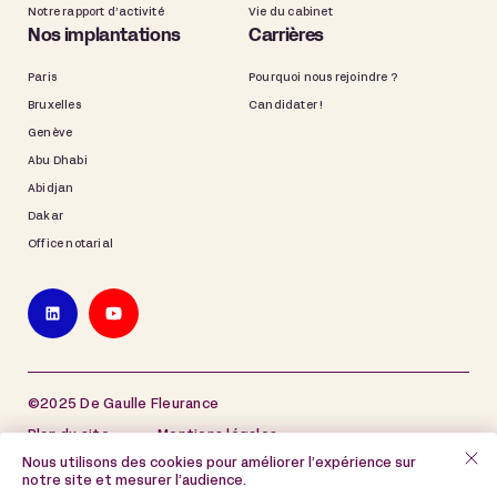
Notre rapport d’activité
Vie du cabinet
Nos implantations
Carrières
Paris
Pourquoi nous rejoindre ?
Bruxelles
Candidater !
Genève
Abu Dhabi
Abidjan
Dakar
Office notarial
©2025 De Gaulle Fleurance
Plan du site
Mentions légales
Nous utilisons des cookies pour améliorer l’expérience sur
Politique de protection des données à caractère
notre site et mesurer l’audience.
personnel