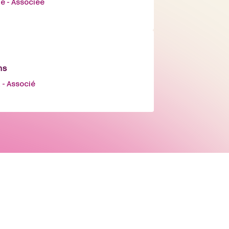
e - Associée
ns
 - Associé