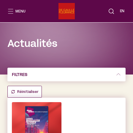
Aller
au
EN
MENU
contenu
Actualités
FILTRES
Réinitialiser