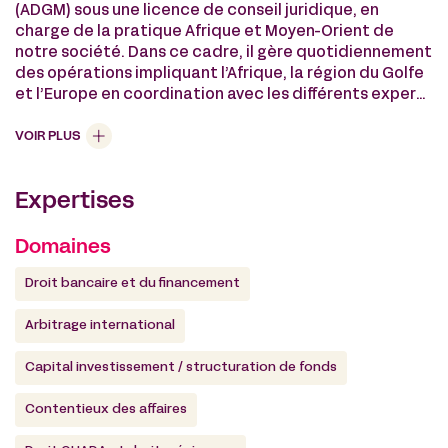
(ADGM) sous une licence de conseil juridique, en
charge de la pratique Afrique et Moyen-Orient de
notre société. Dans ce cadre, il gère quotidiennement
des opérations impliquant l’Afrique, la région du Golfe
et l’Europe en coordination avec les différents experts
de notre société (droit OHADA, infrastructure,
arbitrage international, droit commercial, etc.).
VOIR PLUS
Il dispose également d’une expérience spécifique en
finance islamique.
Expertises
Jean-Baptiste est reconnu pour son approche
créative et stratégique des dossiers complexes.
Il intervient régulièrement en tant qu’orateur lors de
Domaines
conférences internationales. Il enseigne à HEC Paris et
à l’Université Paris Dauphine sur les questions de droit
Droit bancaire et du financement
bancaire et financier.
Arbitrage international
Capital investissement / structuration de fonds
Contentieux des affaires