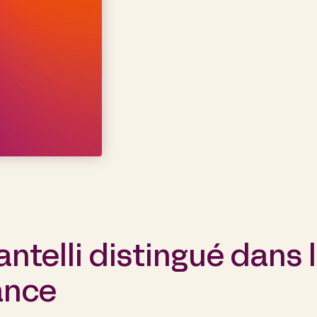
ntelli distingué dans l
ance