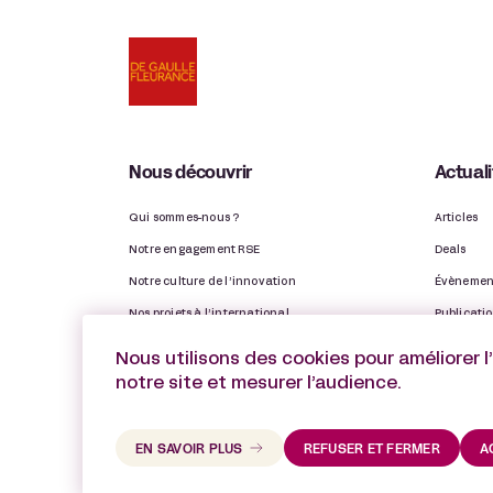
Nous découvrir
Actual
Qui sommes-nous ?
Articles
Notre engagement RSE
Deals
Notre culture de l’innovation
Évènemen
Nos projets à l’international
Publicati
Nos Observatoires
Distinctio
Nous utilisons des cookies pour améliorer l
Notre rapport d’activité
Vie du ca
notre site et mesurer l’audience.
EN SAVOIR PLUS
REFUSER ET FERMER
A