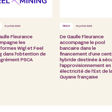
31 juillet 2026
DEALS
30 juillet 2026
aulle Fleurance
De Gaulle Fleurance
mpagne les
accompagne le pool
formes Wigl et Feel
bancaire dans le
g dans l’obtention de
financement d’une cent
 agrément PSCA
hybride destinée à sécu
l’approvisionnement en
électricité de l’Est de l
Guyane française