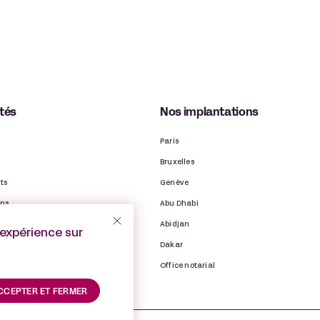
ités
Nos implantations
Paris
Bruxelles
ts
Genève
ons
Abu Dhabi
ns
Abidjan
’expérience sur
binet
Dakar
Office notarial
CCEPTER ET FERMER