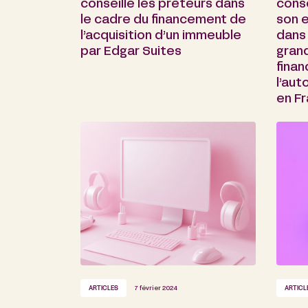
conseillé les prêteurs dans
conse
le cadre du financement de
son e
l’acquisition d’un immeuble
dans 
par Edgar Suites
gran
fina
l’au
en F
ARTICLES
7 février 2024
ARTICL