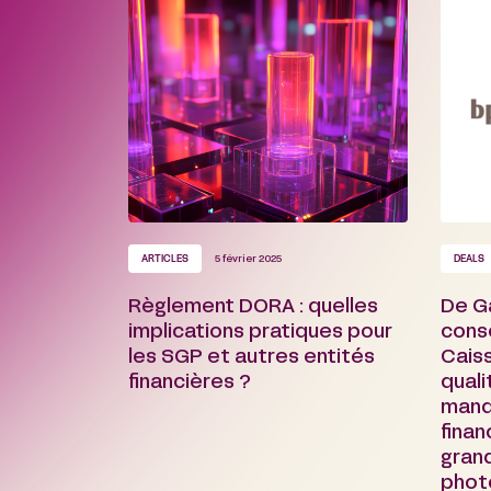
ARTICLES
5 février 2025
DEALS
Règlement DORA : quelles
De Ga
implications pratiques pour
conse
les SGP et autres entités
Cais
financières ?
quali
mand
fina
gran
phot