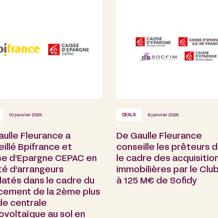
10 janvier 2025
DEALS
9 janvier 2025
ulle Fleurance a
De Gaulle Fleurance
illé Bpifrance et
conseille les prêteurs 
se d’Epargne CEPAC en
le cadre des acquisitio
té d’arrangeurs
immobilières par le Clu
atés dans le cadre du
à 125 M€ de Sofidy
ncement de la 2ème plus
de centrale
ovoltaïque au sol en