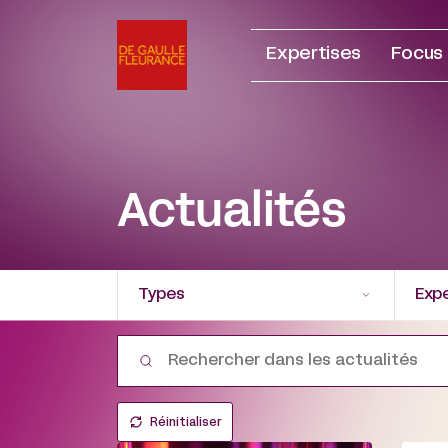
Aller
au
Expertises
Focus
contenu
Actualités
Types
Expe
Réinitialiser