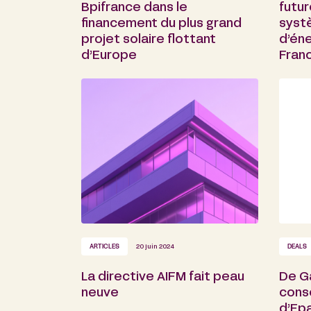
Bpifrance dans le
futur
financement du plus grand
syst
projet solaire flottant
d’éne
d’Europe
Fran
ARTICLES
20 juin 2024
DEALS
La directive AIFM fait peau
De Ga
neuve
conse
d’Ep