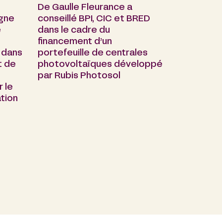
De Gaulle Fleurance a
rgne
conseillé BPI, CIC et BRED
e
dans le cadre du
financement d’un
 dans
portefeuille de centrales
t de
photovoltaïques développé
par Rubis Photosol
 le
tion