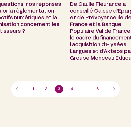
questions, nos réponses
De Gaulle Fleurance a
quoi la règlementation
conseillé Caisse d’Epa
ctifs numériques et la
et de Prévoyance Ile d
nisation concernent les
France et la Banque
tisseurs ?
Populaire Val de France
le cadre du financemen
l’acquisition d’Elysées
Langues et d’Akteos par
Groupe Monceau Educa
1
2
3
4
…
6