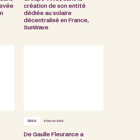
levée
création de son entité
un
dédiée au solaire
décentralisé en France,
SunWave
DEALS
8 février 2024
De Gaulle Fleurance a