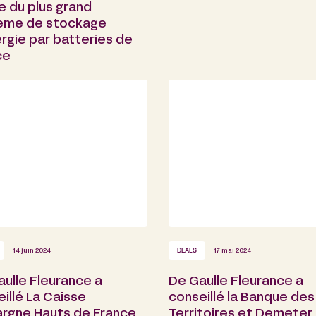
e du plus grand
ème de stockage
rgie par batteries de
ce
14 juin 2024
DEALS
17 mai 2024
ulle Fleurance a
De Gaulle Fleurance a
illé La Caisse
conseillé la Banque des
argne Hauts de France
Territoires et Demeter