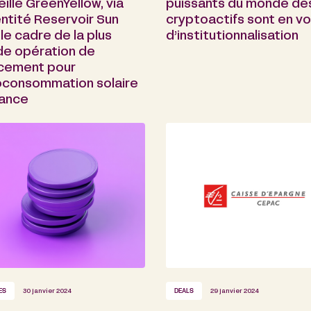
illé GreenYellow, via
puissants du monde de
ntité Reservoir Sun
cryptoactifs sont en vo
le cadre de la plus
d’institutionnalisation
de opération de
ncement pour
toconsommation solaire
rance
ES
30 janvier 2024
DEALS
29 janvier 2024