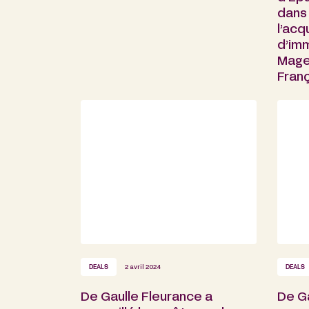
dans
l’acq
d’im
Mage
Fran
DEALS
2 avril 2024
DEALS
De Gaulle Fleurance a
De Ga