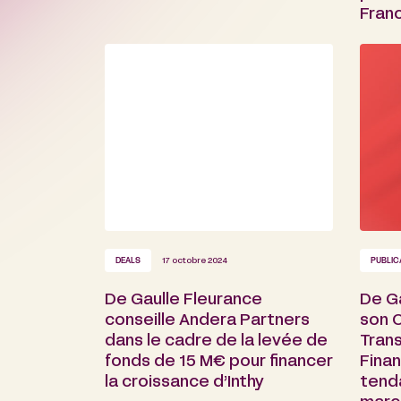
Fran
DEALS
17 octobre 2024
PUBLIC
De Gaulle Fleurance
De Ga
conseille Andera Partners
son 
dans le cadre de la levée de
Trans
fonds de 15 M€ pour financer
Finan
la croissance d’Inthy
tend