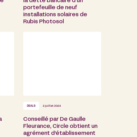
re
la dette bancaire d’un
portefeuille de neuf
installations solaires de
Rubis Photosol
DEALS
2 juillet 2024
a
Conseillé par De Gaulle
Fleurance, Circle obtient un
agrément d’établissement