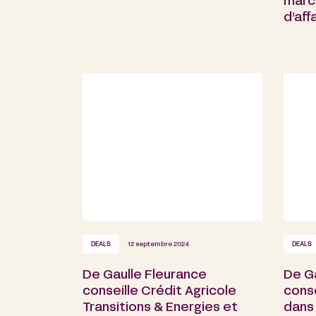
marc
d’aff
DEALS
12 septembre 2024
DEALS
De Gaulle Fleurance
De Ga
conseille Crédit Agricole
cons
Transitions & Energies et
dans 