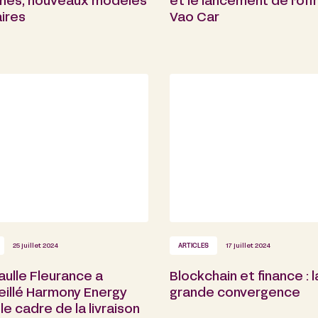
hés, nouveaux modèles
et le lancement de l’off
aires
Vao Car
25 juillet 2024
ARTICLES
17 juillet 2024
ulle Fleurance a
Blockchain et finance : l
eillé Harmony Energy
grande convergence
le cadre de la livraison