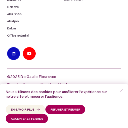
Bruxelles
Candidater !
Genève
Abu Dhabi
Abidjan
Dakar
Office notarial
©2025 De Gaulle Fleurance
Plan du site
Mentions légales
Nous utilisons des cookies pour améliorer l’expérience sur
Politique de protection des données à caractère
notre site et mesurer l’audience.
personnel
Politique de cookies
EN SAVOIR PLUS
REFUSER ET FERMER
ACCEPTER ET FERMER