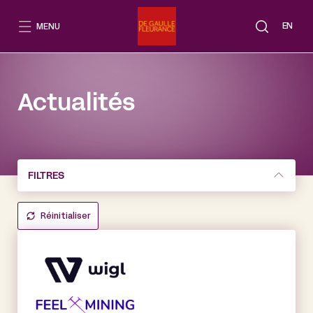
Aller
au
EN
MENU
contenu
Actualités
FILTRES
Réinitialiser