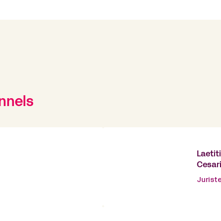
nnels
Laetit
Cesar
Juriste