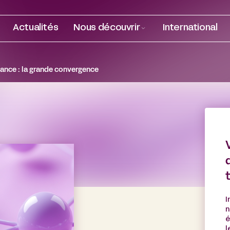
Actualités
Nous découvrir
International
nance : la grande convergence
I
n
é
l