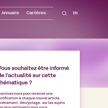
Annuaire
Carrières
EN
Vous souhaitez être informé
de l’actualité sur cette
thématique ?
nscrivez-vous pour recevoir une
otification à chaque nouvel article,
vénement, décryptage… sur les sujets
es plus pertinents pour vous.