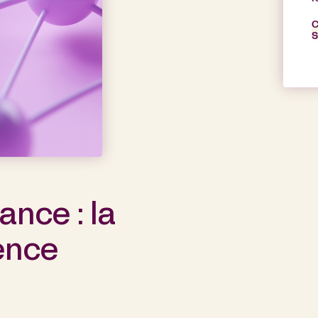
C
S
ance : la
ence