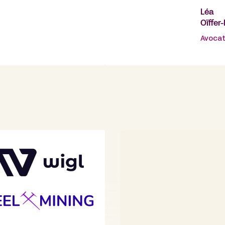
Léa
Oïffer
Avocat