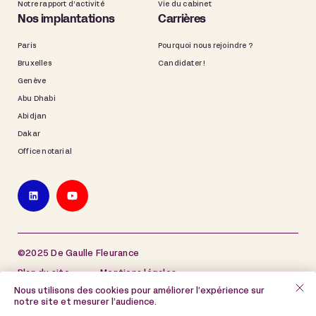
Notre rapport d’activité
Vie du cabinet
Nos implantations
Carrières
Paris
Pourquoi nous rejoindre ?
Bruxelles
Candidater !
Genève
Abu Dhabi
Abidjan
Dakar
Office notarial
©2025 De Gaulle Fleurance
Plan du site
Mentions légales
Nous utilisons des cookies pour améliorer l’expérience sur
Politique de protection des données à caractère
notre site et mesurer l’audience.
personnel