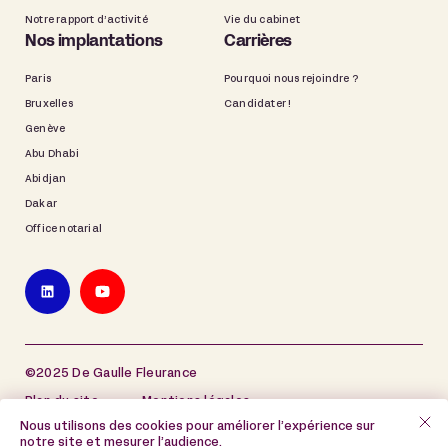
Notre rapport d’activité
Vie du cabinet
Nos implantations
Carrières
Paris
Pourquoi nous rejoindre ?
Bruxelles
Candidater !
Genève
Abu Dhabi
Abidjan
Dakar
Office notarial
©2025 De Gaulle Fleurance
Plan du site
Mentions légales
Nous utilisons des cookies pour améliorer l’expérience sur
Politique de protection des données à caractère
notre site et mesurer l’audience.