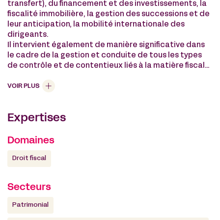
transfert), du financement et des investissements, la
fiscalité immobilière, la gestion des successions et de
leur anticipation, la mobilité internationale des
dirigeants.
Il intervient également de manière significative dans
le cadre de la gestion et conduite de tous les types
de contrôle et de contentieux liés à la matière fiscale,
en France et en cross-border.
Grâce à sa maitrise des conventions fiscales, à sa
VOIR PLUS
parfaite connaissance des trusts et à un réseau de
correspondants dans le monde entier, Vincent
Expertises
Schmitt est reconnu pour ses interventions dans le
cadre d’opérations internationales complexes.
Vincent Schmitt est diplômé en Droit des Affaires et
Domaines
Fiscalité (Université de Strasbourg) et de l’IAE de
Paris.
Droit fiscal
Il est membre de la branche française de STEP
(Society of Trust and Estate Practitioners).
Secteurs
Patrimonial