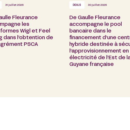
31 juillet 2026
DEALS
30 juillet 2026
aulle Fleurance
De Gaulle Fleurance
mpagne les
accompagne le pool
formes Wigl et Feel
bancaire dans le
g dans l’obtention de
financement d’une cent
 agrément PSCA
hybride destinée à sécu
l’approvisionnement en
électricité de l’Est de l
Guyane française