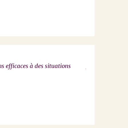
s efficaces à des situations
Je recommanderai