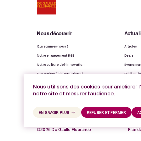
Nous découvrir
Actual
Qui sommes-nous ?
Articles
Notre engagement RSE
Deals
Notre culture de l’innovation
Évènemen
Nos projets à l’international
Publicati
Nos Observatoires
Distinctio
Nous utilisons des cookies pour améliorer l
Notre rapport d’activité
Vie du ca
notre site et mesurer l’audience.
EN SAVOIR PLUS
REFUSER ET FERMER
A
©2025 De Gaulle Fleurance
Plan d