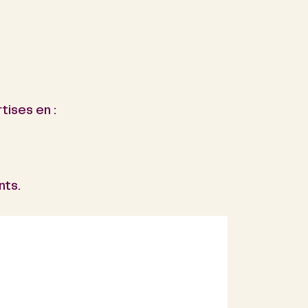
tises en :
nts.