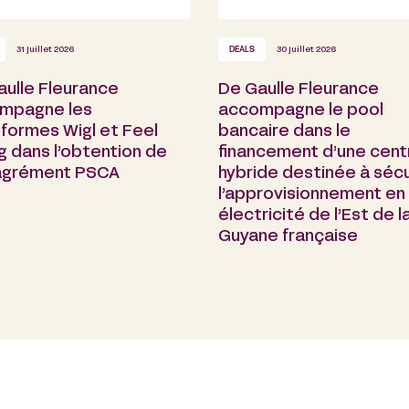
31 juillet 2026
DEALS
30 juillet 2026
aulle Fleurance
De Gaulle Fleurance
mpagne les
accompagne le pool
formes Wigl et Feel
bancaire dans le
g dans l’obtention de
financement d’une cent
 agrément PSCA
hybride destinée à sécu
l’approvisionnement en
électricité de l’Est de l
Guyane française