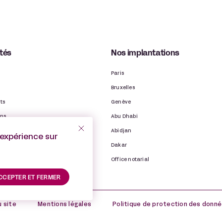
ités
Nos implantations
Paris
Bruxelles
ts
Genève
ons
Abu Dhabi
ns
Abidjan
’expérience sur
binet
Dakar
Office notarial
CCEPTER ET FERMER
u site
Mentions légales
Politique de protection des donné