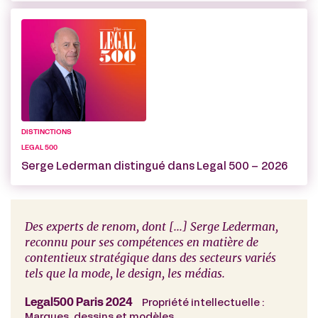
DISTINCTIONS
LEGAL 500
Serge Lederman distingué dans Legal 500 – 2026
Des experts de renom, dont [...] Serge Lederman,
Serg
et
reconnu pour ses compétences en matière de
spéc
rs de
contentieux stratégique dans des secteurs variés
des 
tels que la mode, le design, les médias.
l'ind
WTR 
Legal500 Paris 2024
Propriété intellectuelle :
Marques, dessins et modèles