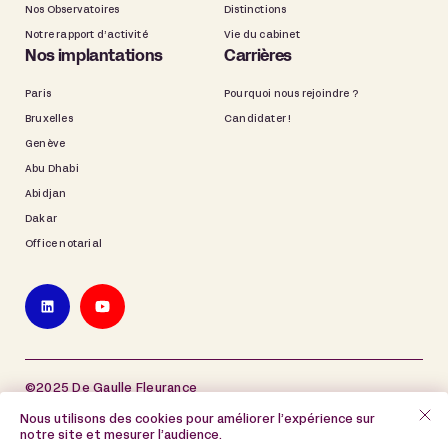
Nos Observatoires
Distinctions
Notre rapport d’activité
Vie du cabinet
Nos implantations
Carrières
Paris
Pourquoi nous rejoindre ?
Bruxelles
Candidater !
Genève
Abu Dhabi
Abidjan
Dakar
Office notarial
©2025 De Gaulle Fleurance
Plan du site
Mentions légales
Nous utilisons des cookies pour améliorer l’expérience sur
notre site et mesurer l’audience.
Politique de protection des données à caractère