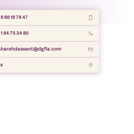
6 68 18 78 47
 1 84 75 34 80
harehdassant@dgfla.com
is