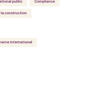
ational public
Compliance
e la construction
erce international