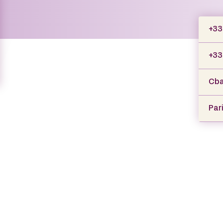
+33 
+33
Cba
Par