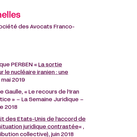
elles
Société des Avocats Franco-
ique PERBEN «
La sortie
 le nucléaire iranien : une
9, mai 2019
Gaulle, « Le recours de l’Iran
stice » – La Semaine Juridique –
re 2018
it des Etats-Unis de l’accord de
 situation juridique contrastée
« ,
bution collective), juin 2018