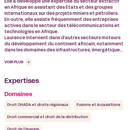
Elle a développé une expertise du secteur extractif
en Afrique en assistant des Etats et des groupes
internationaux sur des projets miniers et pétroliers.
En outre, elle assiste fréquemment des entreprises
actives dans le secteur des télécommunications et
technologies en Afrique.
Laurence intervient dans d’autres secteurs moteurs
du développement du continent africain, notamment
dans les domaines des infrastructures, énergétique
et dans le financement de projets (en ce compris des
structurations en finance islamique) ainsi que dans
VOIR PLUS
des procédures d’arbitrage en relation avec des
parties africaines.
Expertises
Elle est régulièrement invitée à participer à des
conférences sur des enjeux juridiques en Afrique.
Domaines
Droit OHADA et droits régionaux
Fusions et Acquisitions
Droit commercial et droit de la distribution
Droit de l'énergie