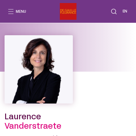
Aller
au
EN
MENU
contenu
Laurence
Vanderstraete