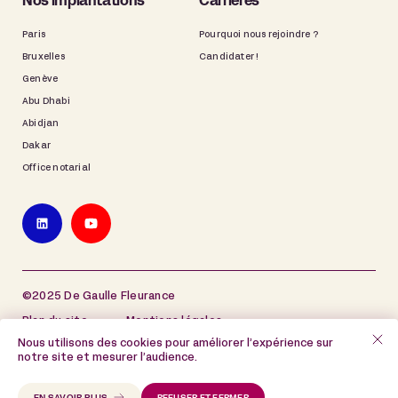
Nos implantations
Carrières
Paris
Pourquoi nous rejoindre ?
Bruxelles
Candidater !
Genève
Abu Dhabi
Abidjan
Dakar
Office notarial
©2025 De Gaulle Fleurance
Plan du site
Mentions légales
Nous utilisons des cookies pour améliorer l’expérience sur
Politique de protection des données à caractère
notre site et mesurer l’audience.
personnel
Politique de cookies