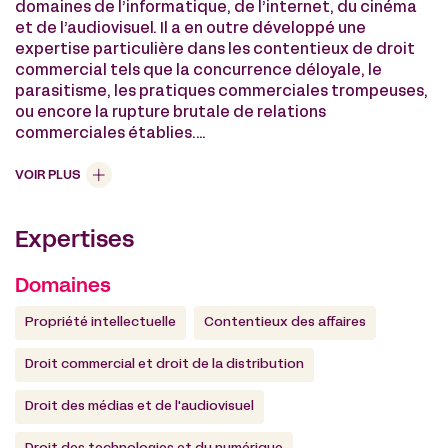
domaines de l’informatique, de l’internet, du cinéma
et de l’audiovisuel. Il a en outre développé une
expertise particulière dans les contentieux de droit
commercial tels que la concurrence déloyale, le
parasitisme, les pratiques commerciales trompeuses,
ou encore la rupture brutale de relations
commerciales établies.
Il accompagne également les clients du cabinet en
matière de conseil, de négociation contractuelle ou
VOIR PLUS
lors d’opérations de cession ou d’acquisition de
sociétés dotées de portefeuilles de droits de
Expertises
propriété intellectuelle ou d’actifs technologiques.
Il conseille les clients du cabinet dans leur stratégie
de constitution, de gestion et de défense de leurs
Domaines
portefeuilles de droits de propriété intellectuelle et
ce, dans le monde entier.
Propriété intellectuelle
Contentieux des affaires
Il enseigne le contentieux de la propriété
intellectuelle dans les Master 2 « Droit des Créations
Droit commercial et droit de la distribution
Numériques » et « Droit de l’Innovation Technique » de
l’Université Paris-XI.
Droit des médias et de l'audiovisuel