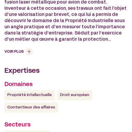
fusion laser métallique pour avion de combat.
Inventeur à cette occasion, ses travaux ont fait l’objet
d’une valorisation par brevet, ce qui lui a permis de
découvrir le domaine de la Propriété Industrielle sous
un angle pratique et d’en mesurer toute l’importance
dans la stratégie d’entreprise. Séduit par l’exercice
d’un métier qui œuvre à garantir la protection
juridique des inventions, il embrasse le monde du Droit
en se formant et travaillant dans plusieurs cabinets
VOIR PLUS
parisiens de Conseils en Propriété Industrielle en
qualité d’ingénieur brevets avant de rejoindre De
Expertises
Gaulle Fleurance.
Spécialiste du droit des brevets, Cédric est habilité à
assister les clients du cabinet dans l’obtention des
Domaines
titres devant les offices nationaux et supranationaux,
ainsi que dans la défense de leurs intérêts en
Propriété intellectuelle
Droit européen
contentieux à caractère judiciaire et administratif,
notamment dans le cadre des procédures
Contentieux des affaires
d’opposition devant l’INPI et l’OEB et des recours
associés.
Secteurs
Son activité porte aussi sur la réalisation de Due