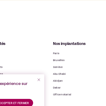
ités
Nos implantations
Paris
Bruxelles
ts
Genève
ons
Abu Dhabi
ns
Abidjan
’expérience sur
binet
Dakar
Office notarial
CCEPTER ET FERMER