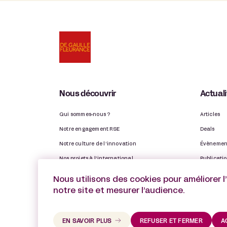
Nous découvrir
Actual
Qui sommes-nous ?
Articles
Notre engagement RSE
Deals
Notre culture de l’innovation
Évènemen
Nos projets à l’international
Publicati
Nos Observatoires
Distinctio
Nous utilisons des cookies pour améliorer l
Notre rapport d’activité
Vie du ca
notre site et mesurer l’audience.
EN SAVOIR PLUS
REFUSER ET FERMER
A