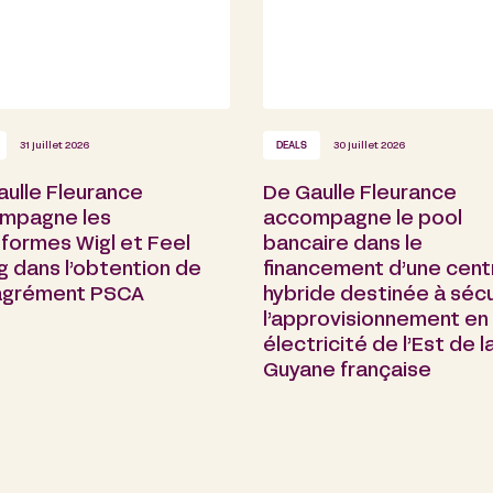
31 juillet 2026
DEALS
30 juillet 2026
aulle Fleurance
De Gaulle Fleurance
mpagne les
accompagne le pool
formes Wigl et Feel
bancaire dans le
g dans l’obtention de
financement d’une cent
 agrément PSCA
hybride destinée à sécu
l’approvisionnement en
électricité de l’Est de l
Guyane française