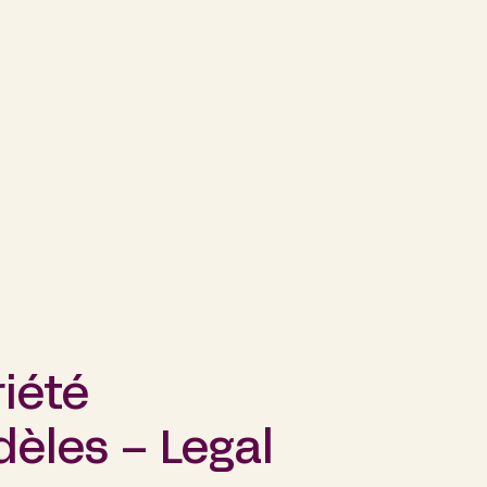
iété
dèles – Legal