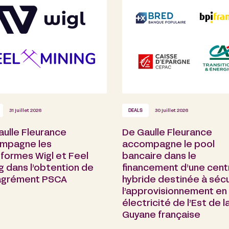
31 juillet 2026
DEALS
30 juillet 2026
aulle Fleurance
De Gaulle Fleurance
mpagne les
accompagne le pool
formes Wigl et Feel
bancaire dans le
g dans l’obtention de
financement d’une cent
 agrément PSCA
hybride destinée à sécu
l’approvisionnement en
électricité de l’Est de l
Guyane française