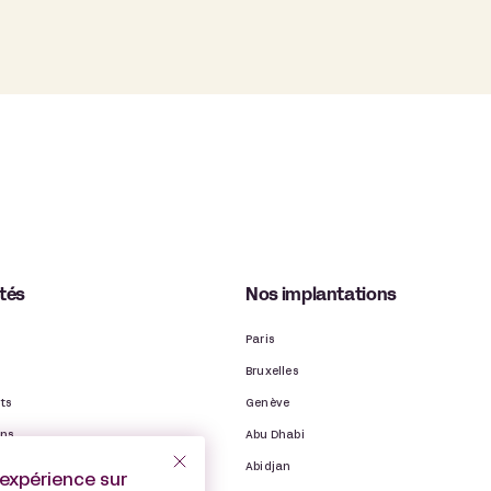
ités
Nos implantations
Paris
Bruxelles
ts
Genève
ons
Abu Dhabi
ns
Abidjan
’expérience sur