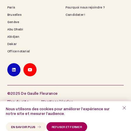
Paris
Pourquoi nous rejoindre ?
Bruxelles
Candidater !
Genève
Abu Dhabi
Abidjan
Dakar
Office notarial
©2025 De Gaulle Fleurance
Plan du site
Mentions légales
Nous utilisons des cookies pour améliorer l’expérience sur
Politique de protection des données à caractère
notre site et mesurer l’audience.
personnel
Politique de cookies
EN SAVOIR PLUS
REFUSER ET FERMER