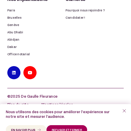
Paris
Pourquoi nous rejoindre ?
Bruxelles
Candidater !
Genève
Abu Dhabi
Abidjan
Dakar
Office notarial
©2025 De Gaulle Fleurance
Plan du site
Mentions légales
Nous utilisons des cookies pour améliorer l’expérience sur
Politique de protection des données à caractère
notre site et mesurer l’audience.
personnel
Politique de cookies
EN SAVOIR PLUS
REFUSER ET FERMER