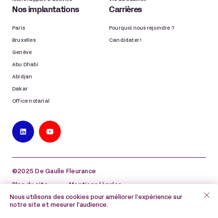
Nos implantations
Carrières
Paris
Pourquoi nous rejoindre ?
Bruxelles
Candidater !
Genève
Abu Dhabi
Abidjan
Dakar
Office notarial
©2025 De Gaulle Fleurance
Plan du site
Mentions légales
Nous utilisons des cookies pour améliorer l’expérience sur
Politique de protection des données à caractère
notre site et mesurer l’audience.
personnel