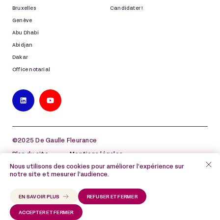
Bruxelles
Candidater !
Genève
Abu Dhabi
Abidjan
Dakar
Office notarial
©2025 De Gaulle Fleurance
Plan du site
Mentions légales
Nous utilisons des cookies pour améliorer l’expérience sur
Politique de protection des données à caractère
notre site et mesurer l’audience.
personnel
Politique de cookies et de pixels de suivi
EN SAVOIR PLUS
REFUSER ET FERMER
ACCEPTER ET FERMER