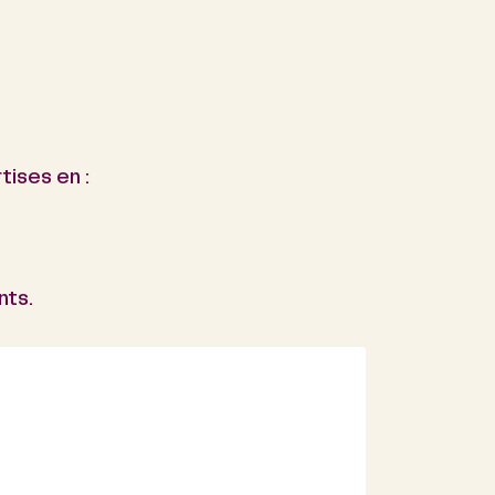
tises en :
nts.