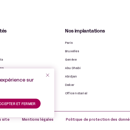
ités
Nos implantations
Paris
Bruxelles
ts
Genève
ons
Abu Dhabi
ns
Abidjan
’expérience sur
binet
Dakar
Office notarial
CCEPTER ET FERMER
u site
Mentions légales
Politique de protection des donné