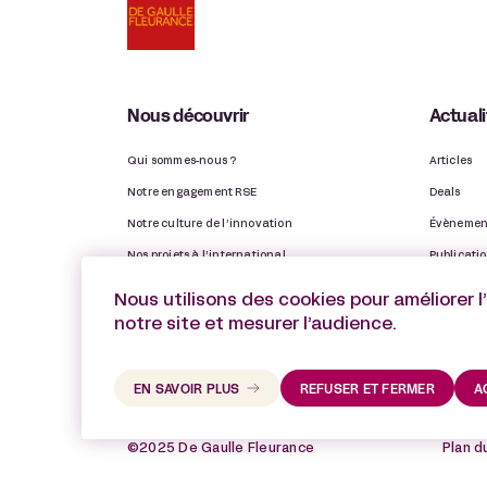
Nous découvrir
Actual
Qui sommes-nous ?
Articles
Notre engagement RSE
Deals
Notre culture de l’innovation
Évènemen
Nos projets à l’international
Publicati
Nos Observatoires
Distinctio
Nous utilisons des cookies pour améliorer l
Notre rapport d’activité
Vie du ca
notre site et mesurer l’audience.
EN SAVOIR PLUS
REFUSER ET FERMER
A
©2025 De Gaulle Fleurance
Plan d