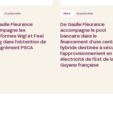
31 juillet 2026
DEALS
30 juillet 2026
aulle Fleurance
De Gaulle Fleurance
mpagne les
accompagne le pool
formes Wigl et Feel
bancaire dans le
g dans l’obtention de
financement d’une cent
 agrément PSCA
hybride destinée à sécu
l’approvisionnement en
électricité de l’Est de l
Guyane française