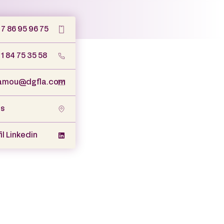
 7 86 95 96 75
1 84 75 35 58
amou@dgfla.com
is
il Linkedin