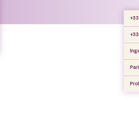
+33
+33 
lng
Par
Prof