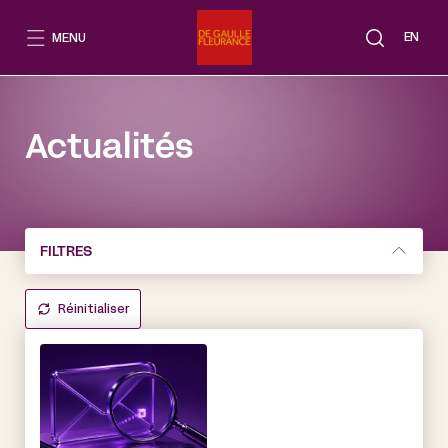
Aller
au
EN
MENU
contenu
Actualités
FILTRES
Réinitialiser