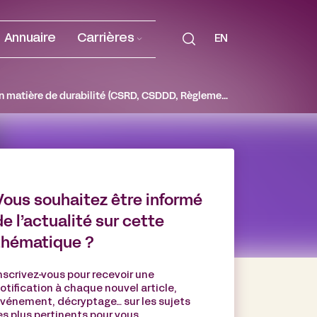
Annuaire
Carrières
EN
2025 : Quels bilan et perspectives d’une année charnière pour les réglementations en matière de durabilité (CSRD, CSDDD, Règlement déforestation, greenwashing …) ?
Vous souhaitez être informé
de l’actualité sur cette
thématique ?
nscrivez-vous pour recevoir une
otification à chaque nouvel article,
vénement, décryptage… sur les sujets
es plus pertinents pour vous.