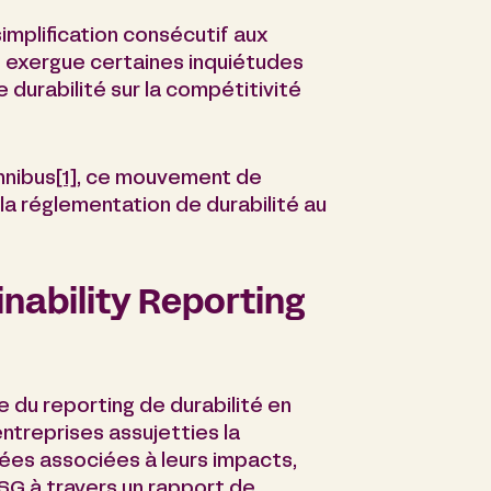
simplification consécutif aux
n exergue certaines inquiétudes
 durabilité sur la compétitivité
mnibus
[1]
, ce mouvement de
e la réglementation de durabilité au
inability Reporting
 du reporting de durabilité en
entreprises assujetties la
sées associées à leurs impacts,
SG à travers un rapport de