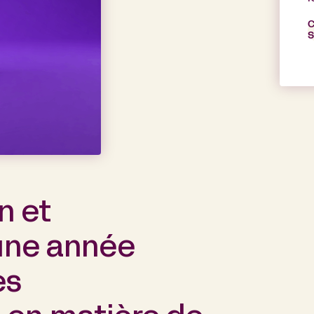
C
S
n et
une année
es