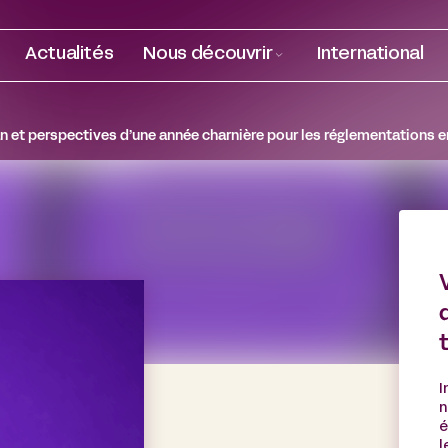
Actualités
Nous découvrir
International
I
n
é
l