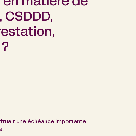
 en matière de
D, CSDDD,
estation,
 ?
tituait une échéance importante
é.