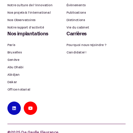
Notre culture de l’innovation
Évènements
Nos projets à l’international
Publications
Nos Observatoires
Distinctions
Notre rapport d’activité
Vie du cabinet
Nos implantations
Carrières
Paris
Pourquoi nous rejoindre ?
Bruxelles
Candidater !
Genève
Abu Dhabi
Abidjan
Dakar
Office notarial
©2025 De Gaulle Fleurance