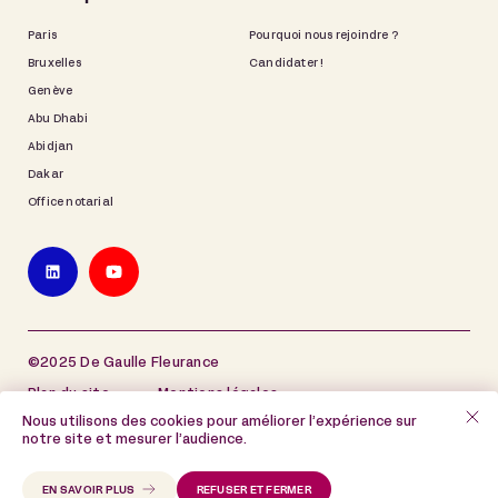
Paris
Pourquoi nous rejoindre ?
Bruxelles
Candidater !
Genève
Abu Dhabi
Abidjan
Dakar
Office notarial
©2025 De Gaulle Fleurance
Plan du site
Mentions légales
Nous utilisons des cookies pour améliorer l’expérience sur
Politique de protection des données à caractère
notre site et mesurer l’audience.
personnel
Politique de cookies
EN SAVOIR PLUS
REFUSER ET FERMER