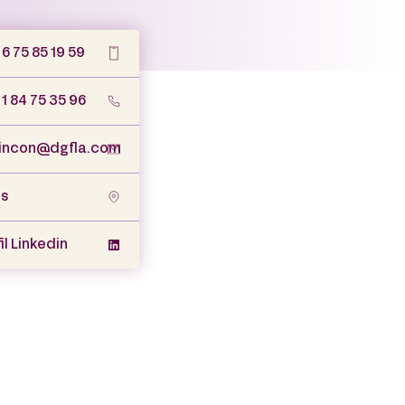
6 75 85 19 59
 1 84 75 35 96
incon@dgfla.com
is
il Linkedin