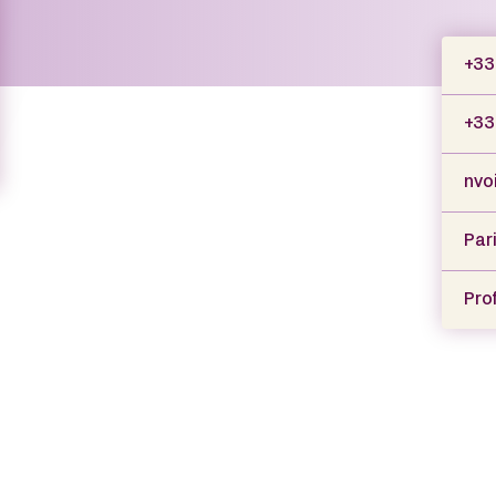
+33 
+33
nvo
Par
Prof