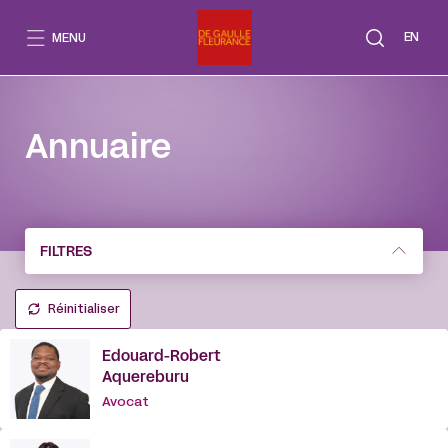
Aller
au
EN
MENU
contenu
Annuaire
FILTRES
Réinitialiser
Edouard-Robert
Aquereburu
Avocat