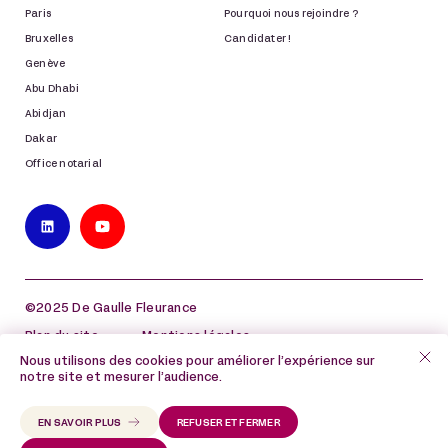
Paris
Pourquoi nous rejoindre ?
Bruxelles
Candidater !
Genève
Abu Dhabi
Abidjan
Dakar
Office notarial
©2025 De Gaulle Fleurance
Plan du site
Mentions légales
Nous utilisons des cookies pour améliorer l’expérience sur
Politique de protection des données à caractère
notre site et mesurer l’audience.
personnel
Politique de cookies
EN SAVOIR PLUS
REFUSER ET FERMER