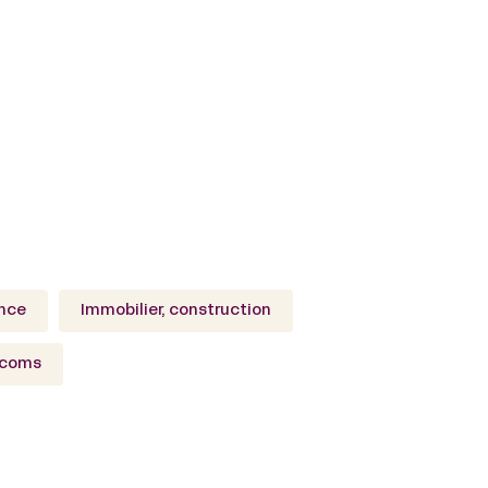
e, etc.)
des Avocats et Conseils Fiscaux
ance
Immobilier, construction
écoms