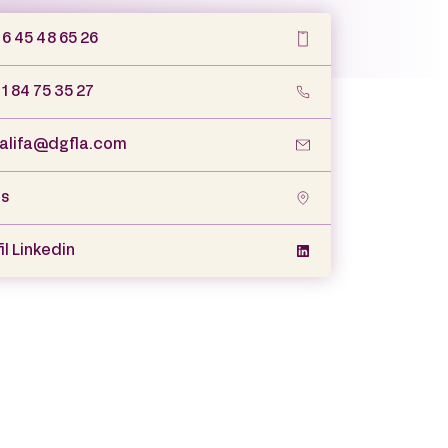
 6 45 48 65 26
1 84 75 35 27
alifa@dgfla.com
is
il Linkedin