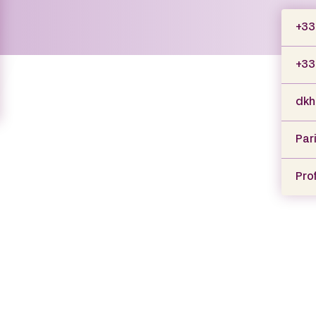
+33
+33 
dkh
Par
Prof