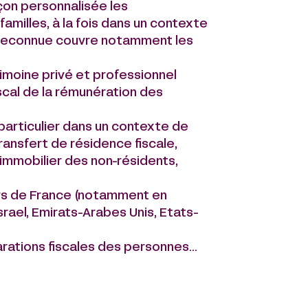
açon personnalisée les
amilles, à la fois dans un contexte
ue reconnue couvre notamment les
imoine privé et professionnel
cal de la rémunération des
 particulier dans un contexte de
transfert de résidence fiscale,
 immobilier des non-résidents,
ors de France (notamment en
rael, Emirats-Arabes Unis, Etats-
arations fiscales des personnes
 donation et succession, etc.)
ntentieux
iales étrangères pour les non-