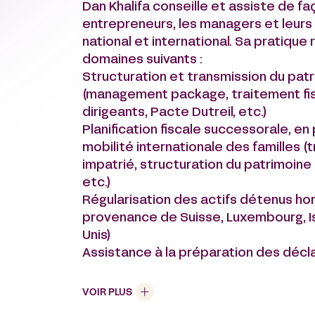
Dan Khalifa conseille et assiste de f
entrepreneurs, les managers et leurs f
national et international. Sa pratiq
domaines suivants :
Structuration et transmission du patr
(management package, traitement fis
dirigeants, Pacte Dutreil, etc.)
Planification fiscale successorale, en
mobilité internationale des familles (
impatrié, structuration du patrimoine
etc.)
Régularisation des actifs détenus h
provenance de Suisse, Luxembourg, Is
Unis)
Assistance à la préparation des décl
physiques (IR, IFI, exit-tax, Droits de
Assistance à contrôles fiscaux et co
VOIR PLUS
Assurance-vie et structures patrimon