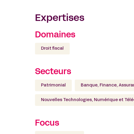
résidents (trusts, fondations de famill
Dan Khalifa est membre de l’Institut 
Expertises
(IACF)
Domaines
Droit fiscal
Secteurs
Patrimonial
Banque, Finance, Assur
Nouvelles Technologies, Numérique et Tél
Focus