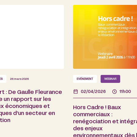
ES
26 mars 2026
EVÉNEMENT
WEBINAR
t : De Gaulle Fleurance
02/04/2026
11h00
e un rapport sur les
ux économiques et
Hors Cadre ! Baux
iques d’un secteur en
commerciaux :
tion
renégociation et intégr
des enjeux
environnementaux dès 