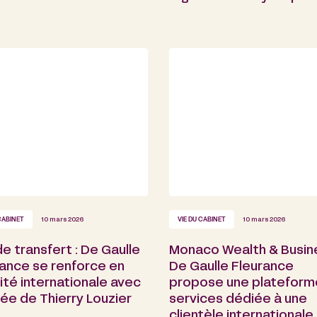
CABINET
10 mars 2026
VIE DU CABINET
10 mars 2026
de transfert : De Gaulle
Monaco Wealth & Busine
rance se renforce en
De Gaulle Fleurance
lité internationale avec
propose une plateform
ivée de Thierry Louzier
services dédiée à une
clientèle internationale