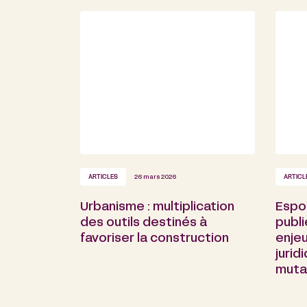
ARTICLES
26 mars 2026
ARTICL
Urbanisme : multiplication
Espor
des outils destinés à
publi
favoriser la construction
enje
jurid
muta