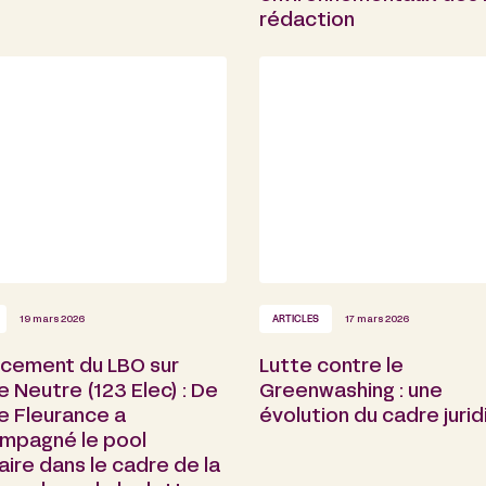
rédaction
19 mars 2026
ARTICLES
17 mars 2026
ncement du LBO sur
Lutte contre le
 Neutre (123 Elec) : De
Greenwashing : une
e Fleurance a
évolution du cadre juri
mpagné le pool
ire dans le cadre de la