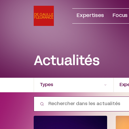
Aller
au
Expertises
Focus
contenu
Actualités
Types
Expe