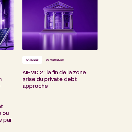
ARTICLES
30 mars 2026
AIFMD 2 : la fin de la zone
n
grise du private debt
é
approche
nt
e ou
e par