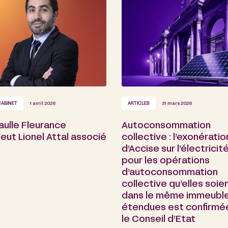
CABINET
1 avril 2026
ARTICLES
31 mars 2026
aulle Fleurance
Autoconsommation
ut Lionel Attal associé
collective : l’exonératio
d’Accise sur l’électricit
pour les opérations
d’autoconsommation
collective qu’elles soie
dans le même immeubl
étendues est confirmé
le Conseil d’Etat