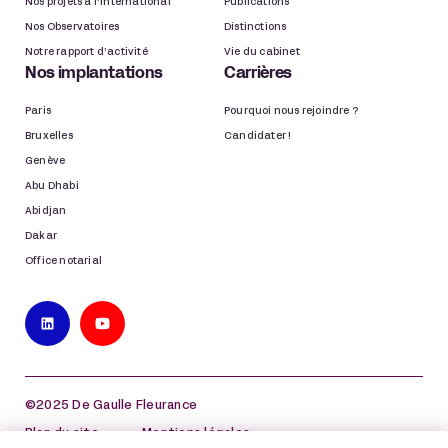
Nos projets à l’international
Publications
Nos Observatoires
Distinctions
Notre rapport d’activité
Vie du cabinet
Nos implantations
Carrières
Paris
Pourquoi nous rejoindre ?
Bruxelles
Candidater !
Genève
Abu Dhabi
Abidjan
Dakar
Office notarial
©2025 De Gaulle Fleurance
Plan du site
Mentions légales