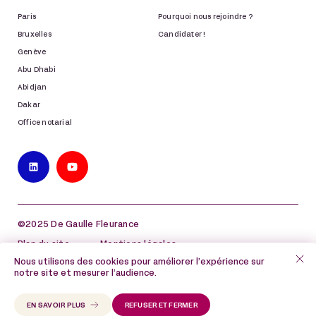
Paris
Pourquoi nous rejoindre ?
Bruxelles
Candidater !
Genève
Abu Dhabi
Abidjan
Dakar
Office notarial
©2025 De Gaulle Fleurance
Plan du site
Mentions légales
Nous utilisons des cookies pour améliorer l’expérience sur
Politique de protection des données à caractère
notre site et mesurer l’audience.
personnel
Politique de cookies
EN SAVOIR PLUS
REFUSER ET FERMER