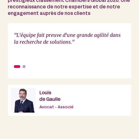
prestigieux classement Chambers Global 2026. Une
reconnaissance de notre expertise et de notre
engagement auprès de nos clients
main
"L'équipe fait preuve d'une grande agilité dans
"De Ga
la recherche de solutions."
avec 
Louis
de Gaulle
Avocat - Associé