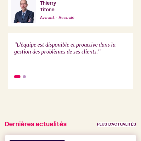
Thierry
Titone
Avocat - Associé
"L'équipe est disponible et proactive dans la
Les ho
Les
gestion des problèmes de ses clients."
Fleura
es
avocat
rix et
questi
les fa
 ainsi
connai
que d
gère
régle
exerça
ns la
d'avo
ons
naviga
frança
Dernières actualités
PLUS D’ACTUALITÉS