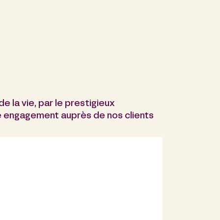
 la vie, par le prestigieux
 engagement auprès de nos clients
"Ils sont efficac
innovation."