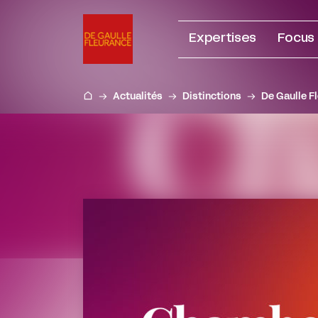
Aller
au
Expertises
Focus
contenu
Actualités
Distinctions
De Gaulle F